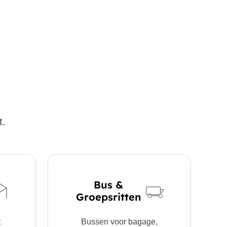
t.
Bus &
Groepsritten
t
Bussen voor bagage,