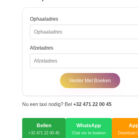
Ophaaladres
Afzetadres
Verder Met Boeken
Nu een taxi nodig? Bel
+32 471 22 00 45
Bellen
WhatsApp
Ap
+32 471 22 00 45
Chat om te boeken
Download 