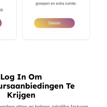
groepen en extra ruimte.
ng.
Details
Log In Om
ursaanbiedingen Te
Krijgen
eerdere ritten en beheer zakelijke facturen