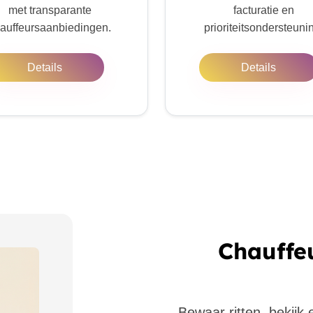
met transparante
facturatie en
auffeursaanbiedingen.
prioriteitsondersteuni
Details
Details
Chauffe
Bewaar ritten, bekijk 