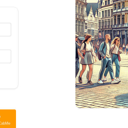
p
CabMe