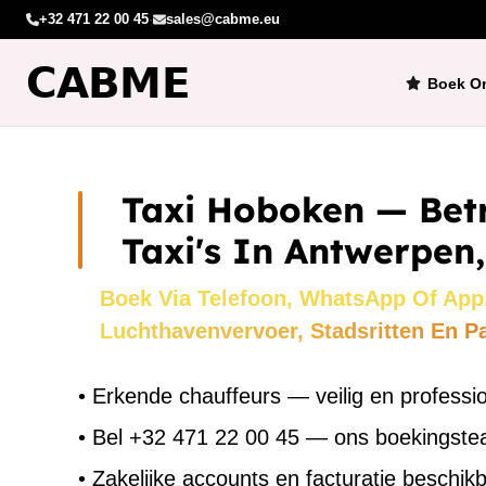
+32 471 22 00 45
·
sales@cabme.eu
Boek On
Taxi Hoboken — Be
Taxi's In Antwerpen,
Boek Via Telefoon, WhatsApp Of App
Luchthavenvervoer, Stadsritten En P
•
Erkende chauffeurs — veilig en professi
•
Bel +32 471 22 00 45 — ons boekingst
•
Zakelijke accounts en facturatie beschik