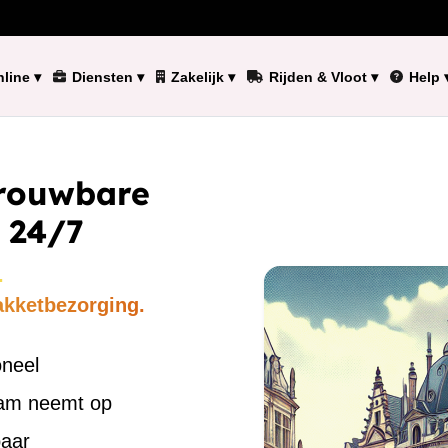
line
▾
Diensten
▾
Zakelijk
▾
Rijden & Vloot
▾
Help
trouwbare
 24/7
.
akketbezorging.
oneel
eam neemt op
baar