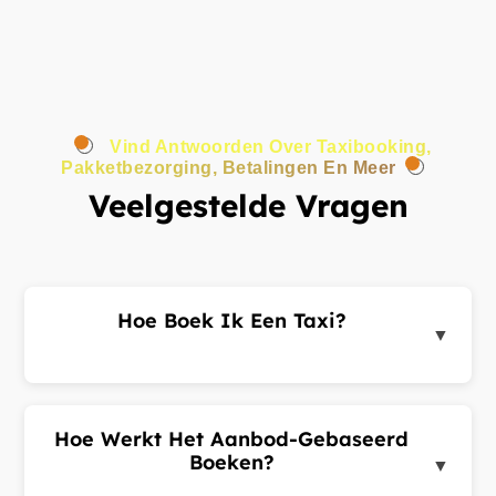
Vind Antwoorden Over Taxibooking,
Pakketbezorging, Betalingen En Meer
Veelgestelde Vragen
Hoe Boek Ik Een Taxi?
▼
Log in op het klantenportaal of de app, voer uw
ophaal- en bestemmingsadres in en dien een
ritverzoek in. Chauffeurs in de buurt sturen u
Hoe Werkt Het Aanbod-Gebaseerd
aanbiedingen. Kies de beste aanbieding en
Boeken?
▼
bevestig uw rit.