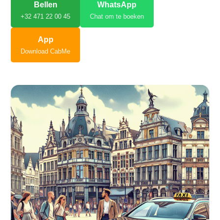
Bellen
WhatsApp
+32 471 22 00 45
Chat om te boeken
App
Download CabMe