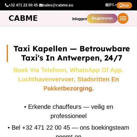
NL
+32 471 22 00 45
·
sales@cabme.eu
▾
App
Registreren
Inloggen
Taxi Kapellen — Betrouwbare
Taxi's In Antwerpen, 24/7
Boek Via Telefoon, WhatsApp Of App.
Luchthavenvervoer, Stadsritten En
Pakketbezorging.
•
Erkende chauffeurs — veilig en
professioneel
•
Bel +32 471 22 00 45 — ons boekingsteam
neemt op