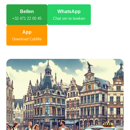
Bellen
WhatsApp
+32 471 22 00 45
Chat om te boeken
App
Download CabMe