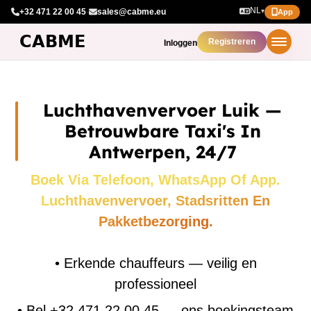
NL
+32 471 22 00 45
·
sales@cabme.eu
▾
App
Registreren
Inloggen
Luchthavenvervoer Luik —
Betrouwbare Taxi's In
Antwerpen, 24/7
Boek Via Telefoon, WhatsApp Of App.
Luchthavenvervoer, Stadsritten En
Pakketbezorging.
•
Erkende chauffeurs — veilig en
professioneel
•
Bel +32 471 22 00 45 — ons boekingsteam