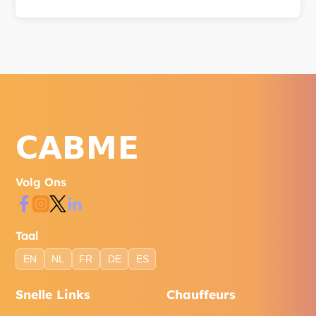
Bereik ons via WhatsApp, telefoon of het
contactformulier op onze website.
Volg Ons
Taal
EN
NL
FR
DE
ES
Snelle Links
Chauffeurs