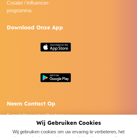
Creator / Influencer-
programma
Download Onze App
Neem Contact Op
E-mail Ons
:
sales@cabme.eu
Wij Gebruiken Cookies
Bel Ons
: +32 471 22 0045
Wij gebruiken cookies om uw ervaring te verbeteren, het
Ons Kantoor
: De Keyserlei 60C/1301, 2018 Antwerpen,