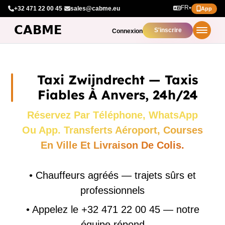
FR
+32 471 22 00 45
·
sales@cabme.eu
▾
App
S'inscrire
Connexion
Taxi Zwijndrecht — Taxis
Fiables À Anvers, 24h/24
Réservez Par Téléphone, WhatsApp
Ou App. Transferts Aéroport, Courses
En Ville Et Livraison De Colis.
•
Chauffeurs agréés — trajets sûrs et
professionnels
•
Appelez le +32 471 22 00 45 — notre
équipe répond