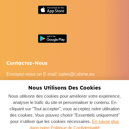
Contactez-Nous
Envoyez-nous un E-mail
:
sales@cabme.eu
Appelez-Nous
: +32 471 22 0045
Nous Utilisons Des Cookies
Notre Bureau
: De Keyserlei 60C/1301, 2018 Antwerpen,
Nous utilisons des cookies pour améliorer votre expérience,
Belgium
analyser le trafic du site et personnaliser le contenu. En
cliquant sur "Tout accepter", vous acceptez notre utilisation
des cookies. Vous pouvez choisir "Essentiels uniquement"
pour n'utiliser que les cookies nécessaires.
En savoir plus
dans notre Politique de Confidentialité