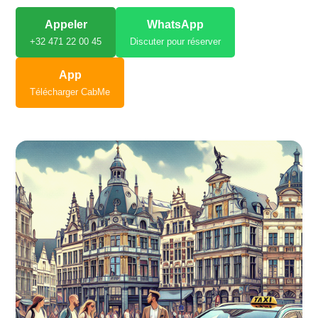
Appeler
WhatsApp
+32 471 22 00 45
Discuter pour réserver
App
Télécharger CabMe