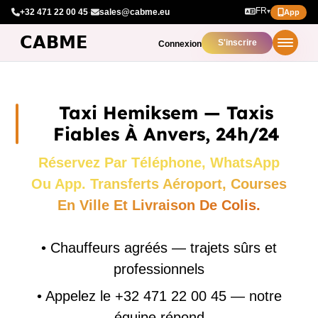
FR
+32 471 22 00 45
·
sales@cabme.eu
▾
App
S'inscrire
Connexion
Taxi Hemiksem — Taxis
Fiables À Anvers, 24h/24
Réservez Par Téléphone, WhatsApp
Ou App. Transferts Aéroport, Courses
En Ville Et Livraison De Colis.
•
Chauffeurs agréés — trajets sûrs et
professionnels
•
Appelez le +32 471 22 00 45 — notre
équipe répond