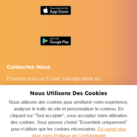
Contactez-Nous
Envoyez-nous un E-mail
:
sales@cabme.eu
Appelez-Nous
: +32 471 22 0045
Nous Utilisons Des Cookies
Notre Bureau
: De Keyserlei 60C/1301, 2018 Antwerpen,
Nous utilisons des cookies pour améliorer votre expérience,
Belgium
analyser le trafic du site et personnaliser le contenu. En
cliquant sur "Tout accepter", vous acceptez notre utilisation
des cookies. Vous pouvez choisir "Essentiels uniquement"
pour n'utiliser que les cookies nécessaires.
En savoir plus
dans notre Politique de Confidentialité