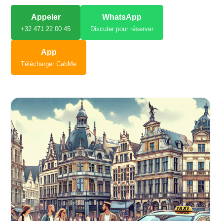
Appeler
WhatsApp
+32 471 22 00 45
Discuter pour réserver
App
Télécharger CabMe