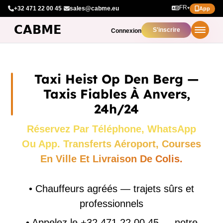
FR
+32 471 22 00 45
·
sales@cabme.eu
▾
App
S'inscrire
Connexion
Taxi Heist Op Den Berg —
Taxis Fiables À Anvers,
24h/24
Réservez Par Téléphone, WhatsApp
Ou App. Transferts Aéroport, Courses
En Ville Et Livraison De Colis.
•
Chauffeurs agréés — trajets sûrs et
professionnels
•
Appelez le +32 471 22 00 45 — notre