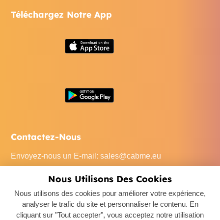
Téléchargez Notre App
Contactez-Nous
Envoyez-nous un E-mail
:
sales@cabme.eu
Appelez-Nous
: +32 471 22 0045
Nous Utilisons Des Cookies
Notre Bureau
: De Keyserlei 60C/1301, 2018 Antwerpen,
Nous utilisons des cookies pour améliorer votre expérience,
Belgium
analyser le trafic du site et personnaliser le contenu. En
cliquant sur "Tout accepter", vous acceptez notre utilisation