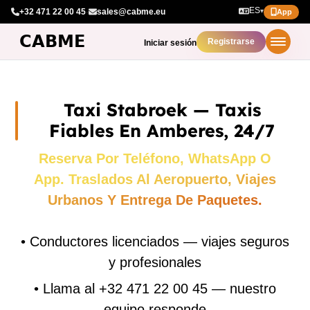
ES
+32 471 22 00 45
·
sales@cabme.eu
▾
App
Registrarse
Iniciar sesión
Taxi Stabroek — Taxis
Fiables En Amberes, 24/7
Reserva Por Teléfono, WhatsApp O
App. Traslados Al Aeropuerto, Viajes
Urbanos Y Entrega De Paquetes.
•
Conductores licenciados — viajes seguros
y profesionales
•
Llama al +32 471 22 00 45 — nuestro
equipo responde