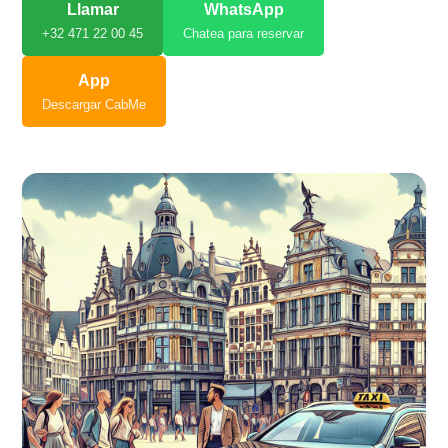
Llamar
WhatsApp
+32 471 22 00 45
Chatea para reservar
App
Descargar CabMe