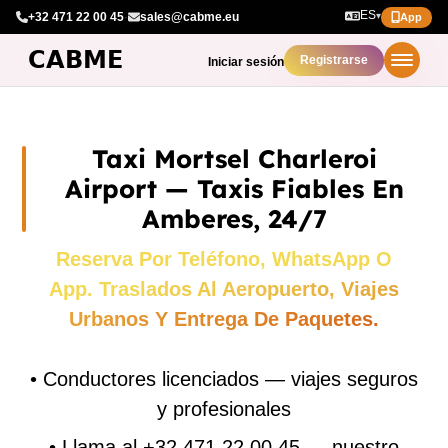
ES
+32 471 22 00 45
·
sales@cabme.eu
▾
App
Registrarse
Iniciar sesión
Taxi Mortsel Charleroi
Airport — Taxis Fiables En
Amberes, 24/7
Reserva Por Teléfono, WhatsApp O
App. Traslados Al Aeropuerto, Viajes
Urbanos Y Entrega De Paquetes.
•
Conductores licenciados — viajes seguros
y profesionales
•
Llama al +32 471 22 00 45 — nuestro