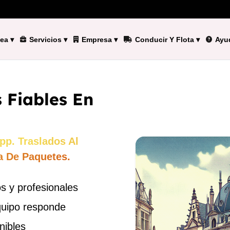
nea
▾
Servicios
▾
Empresa
▾
Conducir Y Flota
▾
Ayu
 Fiables En
pp. Traslados Al
a De Paquetes.
s y profesionales
quipo responde
nibles