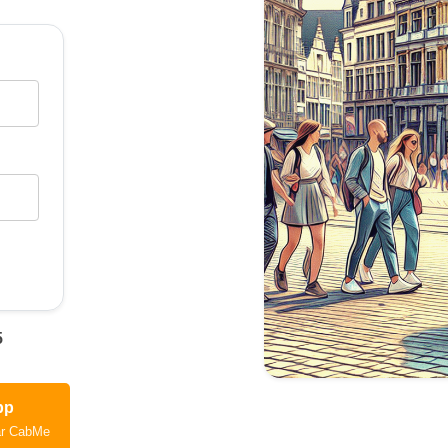
5
pp
ar CabMe