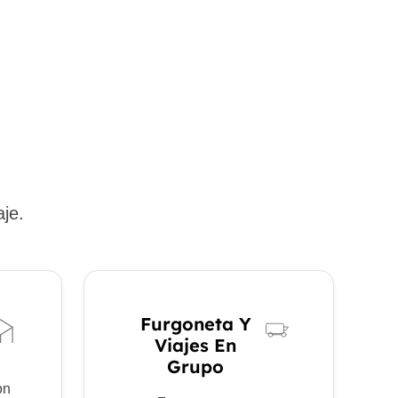
aje.
Furgoneta Y
Viajes En
Grupo
on