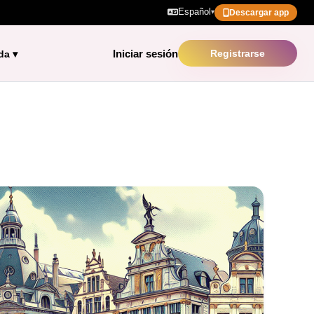
Español
▾
Descargar app
Iniciar sesión
Registrarse
da
▾