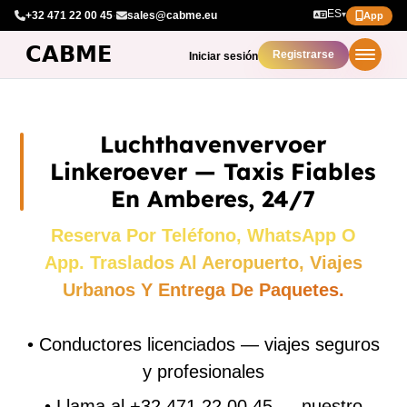
ES
+32 471 22 00 45
·
sales@cabme.eu
▾
App
Registrarse
Iniciar sesión
Luchthavenvervoer
Linkeroever — Taxis Fiables
En Amberes, 24/7
Reserva Por Teléfono, WhatsApp O
App. Traslados Al Aeropuerto, Viajes
Urbanos Y Entrega De Paquetes.
•
Conductores licenciados — viajes seguros
y profesionales
•
Llama al +32 471 22 00 45 — nuestro