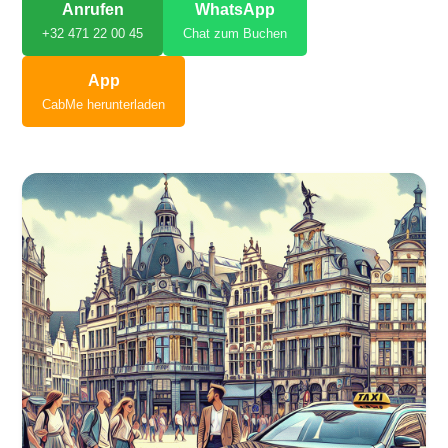
Anrufen
WhatsApp
+32 471 22 00 45
Chat zum Buchen
App
CabMe herunterladen