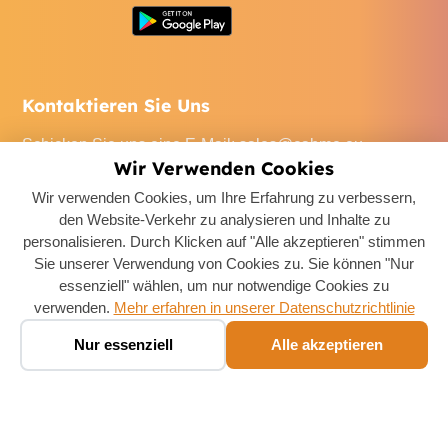
Kontaktieren Sie Uns
Schicken Sie uns eine E-Mail
:
sales@cabme.eu
Wir Verwenden Cookies
Rufen Sie uns an
: +32 471 22 0045
Wir verwenden Cookies, um Ihre Erfahrung zu verbessern,
Unser Büro
: De Keyserlei 60C/1301, 2018 Antwerpen,
den Website-Verkehr zu analysieren und Inhalte zu
Belgium
personalisieren. Durch Klicken auf "Alle akzeptieren" stimmen
Sie unserer Verwendung von Cookies zu. Sie können "Nur
essenziell" wählen, um nur notwendige Cookies zu
verwenden.
Mehr erfahren in unserer Datenschutzrichtlinie
Boek een taxi ✨
🚕
Nur essenziell
Alle akzeptieren
Chat · prijs in seconden
Copyright ©
2026
Taxi Vlaams
. All Rights Reserved.
Cookie-Einstellungen
Datenschutzrichtlinie
AGB
Rechtliches
Rückerstattungsrichtlinie
Kontaktieren Sie Uns