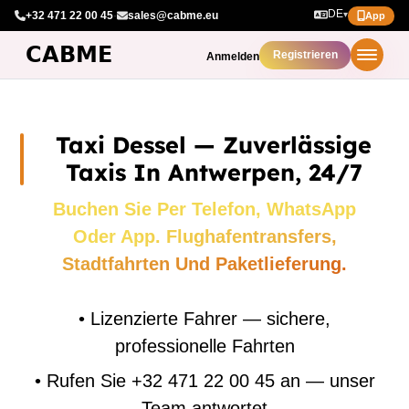
DE
+32 471 22 00 45
·
sales@cabme.eu
▾
App
Registrieren
Anmelden
Taxi Dessel — Zuverlässige
Taxis In Antwerpen, 24/7
Buchen Sie Per Telefon, WhatsApp
Oder App. Flughafentransfers,
Stadtfahrten Und Paketlieferung.
•
Lizenzierte Fahrer — sichere,
professionelle Fahrten
•
Rufen Sie +32 471 22 00 45 an — unser
Team antwortet